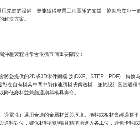
能運用先進的設備，更能獲得專業工程團隊的支援，協助您在每一
的解決方案。
屬沖壓製程通常會依循五個重要階段：
您提供的2D或3D零件圖檔 (如DXF、STEP、PDF)；轉換
。嘉彰在自有模具車間中製作連續模或傳送模，並於設計審查過程
以降低廢料並兼顧週期與模具壽命。
、導電性）選用合適的金屬材質與厚度。捲料或板材會經過整平
與送料對位，確保材料能順暢且精準地進入各工位，避免卡料或