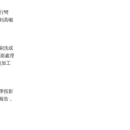
行彎
到高噸
刷洗或
表面處理
後加工
學投影
報告，