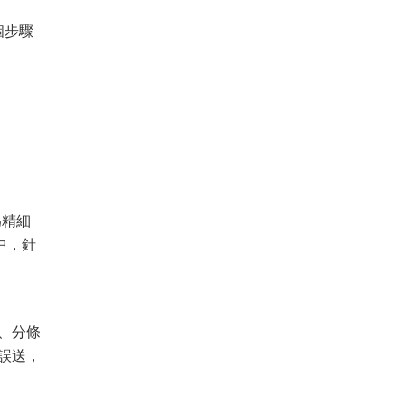
個步驟
為精細
中，針
、分條
誤送，