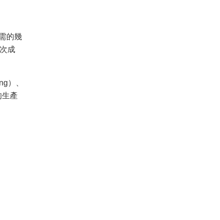
所需的幾
一次成
ing）、
的生產