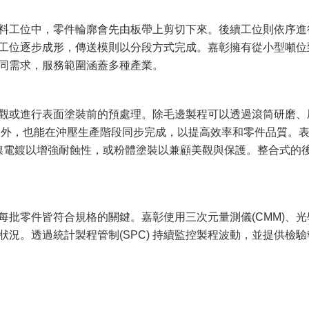
料工位中，零件輪廓會先由板帶上剪切下來。後續工位則依序進
工位逐步成形，傳送模則以分段方式完成。嘉彰擁有從小型噸位
同需求，服務範圍涵蓋多種產業。
觀或進行表面塗裝前的預處理。除毛邊製程可以透過滾筒研磨、
邊外，也能在沖壓生產階段同步完成，以提高效率和零件品質。
/鎳電鍍以增強耐蝕性，或粉體塗裝以兼顧美觀與保護。整合式的
每批零件皆符合規格的關鍵。嘉彰使用三次元量測儀(CMM)、光
況。透過統計製程管制(SPC) 持續監控製程波動，並提供檢驗