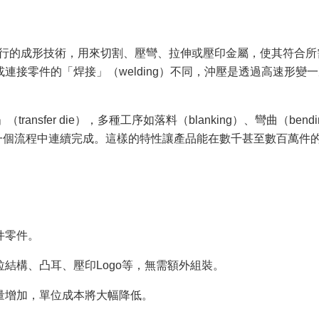
沖床進行的成形技術，用來切割、壓彎、拉伸或壓印金屬，使其符合
）或連接零件的「焊接」（welding）不同，沖壓是透過高速形變
（transfer die），多種工序如落料（blanking）、彎曲（bend
g）可在同一個流程中連續完成。這樣的特性讓產品能在數千甚至數百萬件
件零件。
結構、凸耳、壓印Logo等，無需額外組裝。
量增加，單位成本將大幅降低。