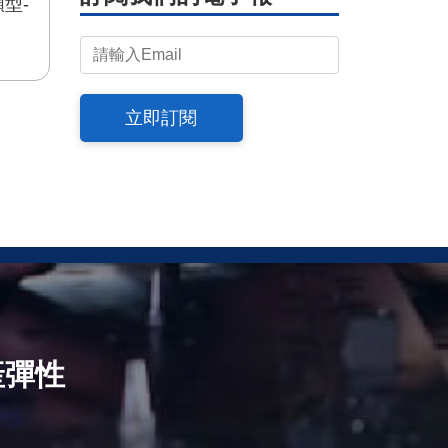
型-
立即訂閱
產彈性