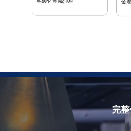
客製化金屬沖壓
金
完整